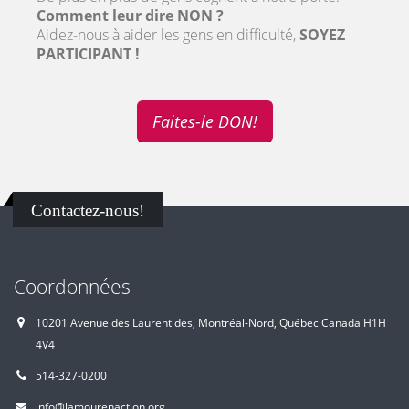
Comment leur dire NON ?
SUPPORT
Aidez-nous à aider les gens en difficulté,
SOYEZ
PARTICIPANT !
AIDE
Faites-le DON!
!
Contactez-nous!
Coordonnées
10201 Avenue des Laurentides, Montréal-Nord, Québec Canada H1H
4V4
514-327-0200
info@lamourenaction.org