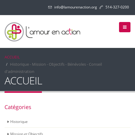
info@lamourenaction.org
514-327-0200
ACCUEIL
Historique - Mission - Objectifs - Bénévoles - Conseil
d'administration
ACCUEIL
Catégories
Historique
Mission et Objectifs