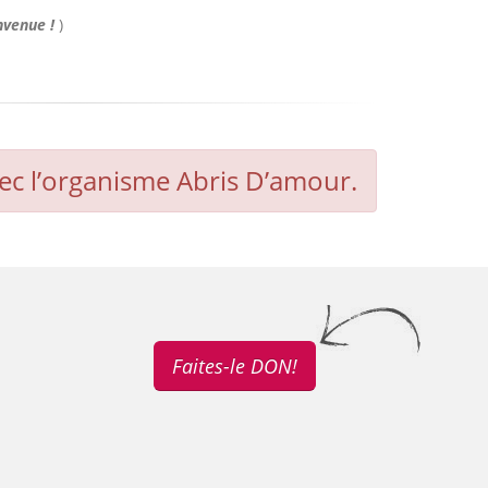
nvenue !
)
ec l’organisme Abris D’amour.
Faites-le DON!