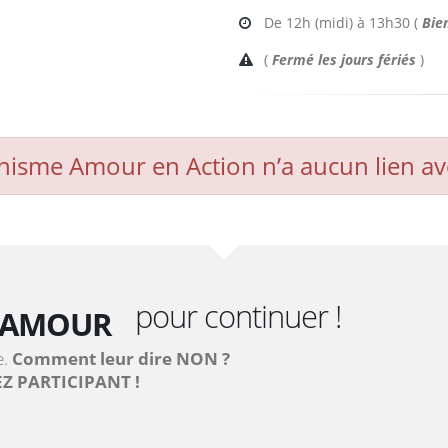
De 12h (midi) à 13h30 (
Bie
(
Fermé les jours fériés
)
anisme Amour en Action n’a aucun lien av
AIDE
ENGAGEMENT
AMOUR
pour continuer !
COOPÉRATION
e.
Comment leur dire NON ?
Z PARTICIPANT !
SUPPORT
AIDE