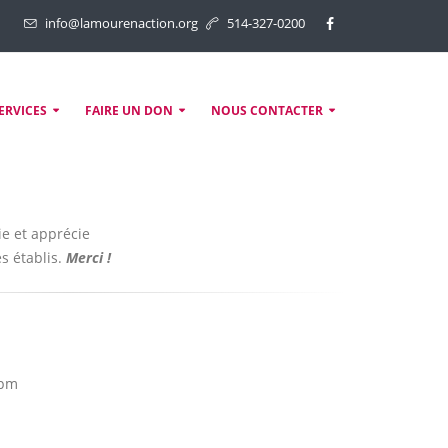
info@lamourenaction.org
514-327-0200
ERVICES
FAIRE UN DON
NOUS CONTACTER
e et apprécie
s établis.
Merci !
3pm