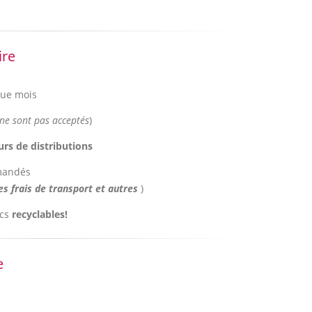
ire
que mois
 ne sont pas acceptés
)
ours de distributions
emandés
es frais de transport et autres
)
acs
recyclables!
e