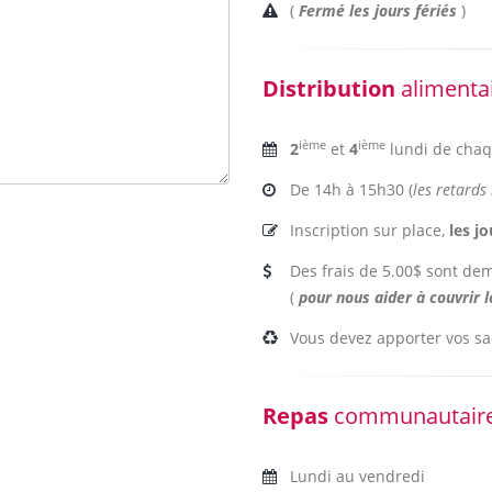
(
Fermé les jours fériés
)
Distribution
alimenta
ième
ième
2
et
4
lundi de cha
De 14h à 15h30 (
les retards
Inscription sur place,
les j
Des frais de 5.00$ sont d
(
pour nous aider à couvrir l
Vous devez apporter vos s
Repas
communautair
Lundi au vendredi